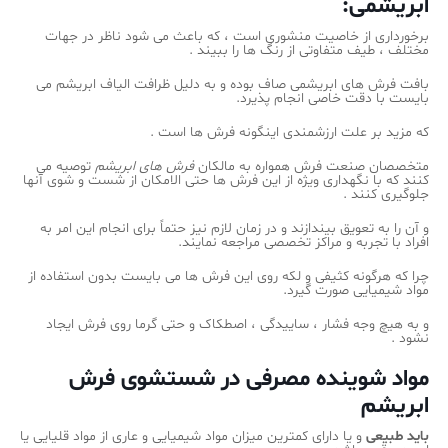
ابریشمی:
برخورداری از خاصیت منشوری است ، که باعث می شود ناظر در جهات
مختلف ، طیف متفاوتی از رنگ ها را ببیند .
بافت فرش های ابریشمی صاف بوده و به دلیل ظرافت الیاف ابریشم می
بایست با دقت خاصی انجام پذیرد.
که مزید بر علت ارزشمندی اینگونه فرش ها است .
متخصصان صنعت فرش همواره به مالکان
فرش های ابریشم
توصیه می
کنند که با نگهداری ویژه از این فرش ها حتی الامکان از شست و شوی آنها
جلوگیری کنند .
و آن را به تعویق بیندازند و در زمان لازم نیز حتماً برای انجام این امر به
افراد با تجربه و مراکز تخصصی مراجعه نمایند.
چرا که هرگونه کثیفی و لکه روی این فرش ها می بایست بدون استفاده از
مواد شیمیایی صورت گیرد.
و به هیچ وجه فشار ، ساییدگی ، اصطکاک و حتی گرما روی فرش ایجاد
نشود .
مواد شوینده مصرفی در شستشوی فرش
ابریشم
باید طبیعی
و یا دارای کمترین میزان مواد شیمیایی و عاری از مواد قلیایی یا