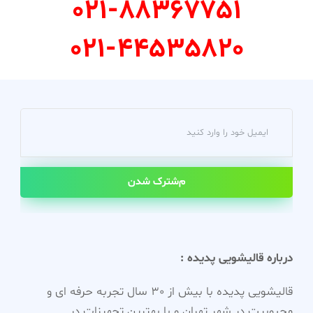
021-88367751
021-44535820
مشترک شدن
درباره قالیشویی پدیده :
قالیشویی پدیده با بیش از 30 سال تجربه حرفه ای و
محبوبیت در شهر تهران و با بهترین تجهیزات در