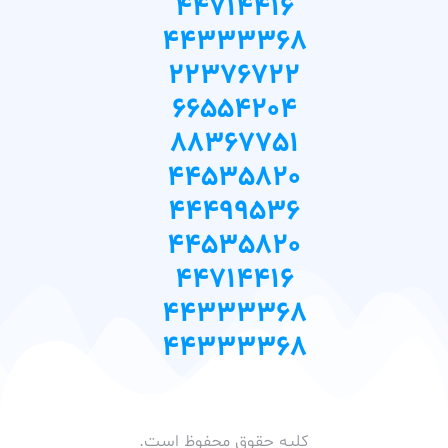
44714416
44333368
22376722
66554204
88367751
44535820
44499536
44535820
44714416
44333368
44333368
کلیه حقوق محفوظ است.