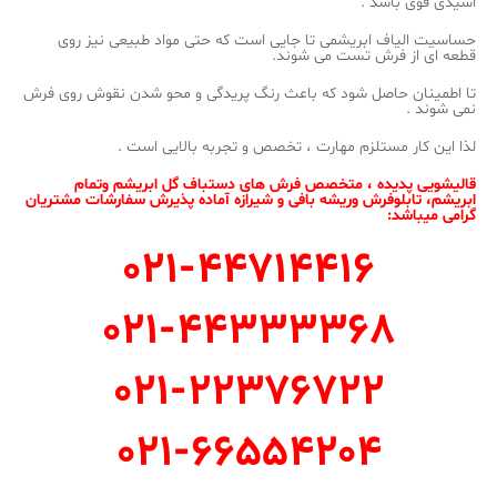
اسیدی قوی باشد .
حساسیت الیاف ابریشمی تا جایی است که حتی مواد طبیعی نیز روی
قطعه ای از فرش تست می شوند.
تا اطمینان حاصل شود که باعث رنگ پریدگی و محو شدن نقوش روی فرش
نمی شوند .
لذا این کار مستلزم مهارت ، تخصص و تجربه بالایی است .
قالیشویی پدیده ، متخصص فرش های دستباف گل ابریشم وتمام
ابریشم، تابلوفرش وریشه بافی و شیرازه آماده پذیرش سفارشات مشتریان
گرامی میباشد:
021-44714416
021-44333368
021-22376722
021-66554204