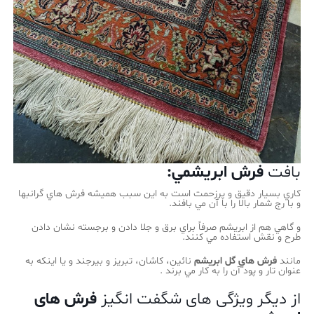
بافت
فرش ابريشمي:
كاري بسيار دقيق و پرزحمت است به اين سبب هميشه فرش هاي گرانبها
و با رج شمار بالا را با آن مي بافند.
و گاهي هم از ابريشم صرفاً براي برق و جلا دادن و برجسته نشان دادن
طرح و نقش استفاده مي كنند.
مانند
فرش هاي گل ابريشم
نائين، كاشان، تبريز و بيرجند و يا اينكه به
عنوان تار و پود آن را به كار مي برند .
از دیگر ویژگی های شگفت انگیز
فرش های