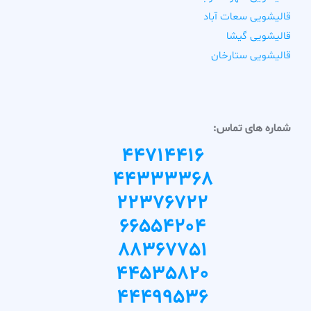
قالیشویی سعات آباد
قالیشویی گیشا
قالیشویی ستارخان
شماره های تماس:
44714416
44333368
22376722
66554204
88367751
44535820
44499536