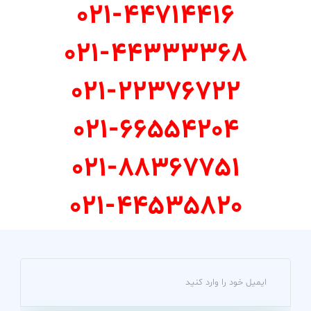
021-44714416
021-44333368
021-22376722
021-66554204
021-88367751
021-44535820