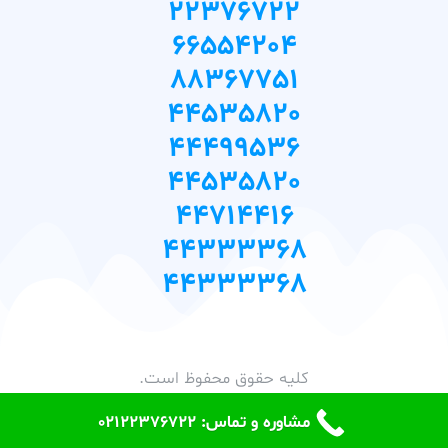
22376722
66554204
88367751
44535820
44499536
44535820
44714416
44333368
44333368
کلیه حقوق محفوظ است.
مشاوره و تماس: 02122376722