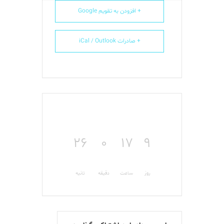
+ افزودن به تقویم Google
+ صادرات iCal / Outlook
26
0
17
9
روز
ساعت
دقیقه
ثانیه