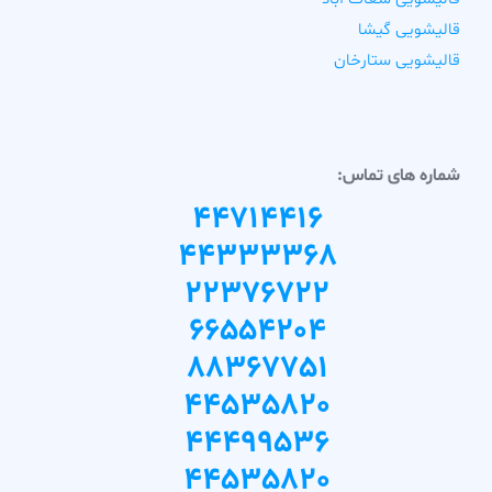
قالیشویی گیشا
قالیشویی ستارخان
شماره های تماس:
44714416
44333368
22376722
66554204
88367751
44535820
44499536
44535820