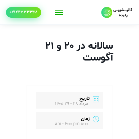
02144333368
سالانه در 20 و 21
آگوست
تاریخ
مرداد 28 - 29 1405
زمان
8:00 am - 6:00 pm